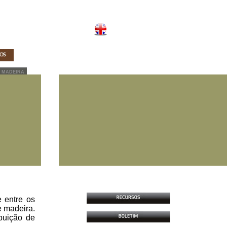
 MADEIRA
 entre os
e madeira.
buição de