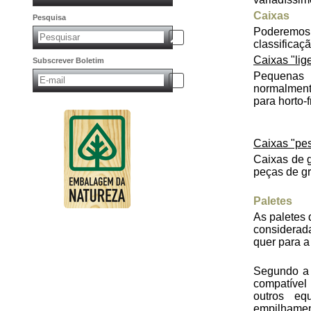
Caixas
Pesquisa
Poderemos
classificaç
Caixas "lig
Subscrever Boletim
Pequenas 
normalment
para horto-
Caixas "pe
Caixas de 
peças de g
Paletes
As paletes 
considerad
quer para a
Segundo a 
compatível
outros eq
empilhame