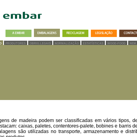
O
PRODUTORES
OBRIG.LEGAIS
NORMALIZAÇÃO
ESTATÍSTICAS
WOOD-FOOD
NEM.
ens de madeira podem ser classificadas em vários tipos, de
stacam: caixas, paletes, contentores-palete, bobines e barris d
lagens são utilizadas no transporte, armazenamento e distri
os produtos.