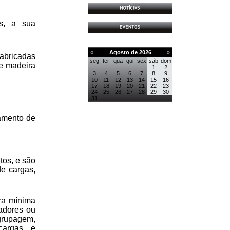
s, a sua
«
Agosto de 2026
»
abricadas
seg
ter
qua
qui
sex
sáb
dom
e madeira
1
2
3
4
5
6
7
8
9
10
11
12
13
14
15
16
17
18
19
20
21
22
23
24
25
26
27
28
29
30
31
amento de
tos, e são
de cargas,
ra mínima
adores ou
grupagem,
cargas e