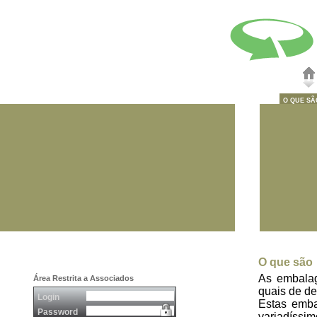
O QUE SÃ
O que são
As embalag
Área Restrita a Associados
quais de de
Login
Estas emba
Password
variadíssim