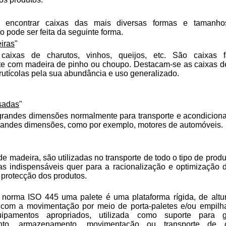
 encontrar caixas das mais diversas formas e tamanho
ão pode ser feita da seguinte forma.
eiras
"
caixas de charutos, vinhos, queijos, etc. São caixas f
e com madeira de pinho ou choupo. Destacam-se as caixas d
frutícolas pela sua abundância e uso generalizado.
sadas
"
grandes dimensões normalmente para transporte e acondicion
randes dimensões, como por exemplo, motores de automóveis.
de madeira, são utilizadas no transporte de todo o tipo de produ
as indispensáveis quer para a racionalização e optimização 
 protecção dos produtos.
norma ISO 445 uma palete é uma plataforma rígida, de altu
 com a movimentação por meio de porta-paletes e/ou empilh
uipamentos apropriados, utilizada como suporte para 
nto, armazenamento, movimentação ou transporte de 