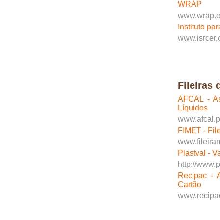
WRAP
www.wrap.o
Instituto p
www.isrcer.
Fileiras 
AFCAL - As
Líquidos
www.afcal.p
FIMET - File
www.fileiram
Plastval - V
http://www.p
Recipac - 
Cartão
www.recipac