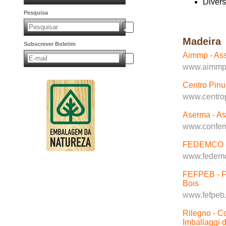
Diver
Pesquisa
Madeira
Subscrever Boletim
Aimmp - Ass
www.aimmp
Centro Pinu
www.centro
Aserma - A
www.confem
FEDEMCO - 
www.fedem
FEFPEB - Fe
Bois
www.fefpeb
Rilegno - Co
Imballaggi d