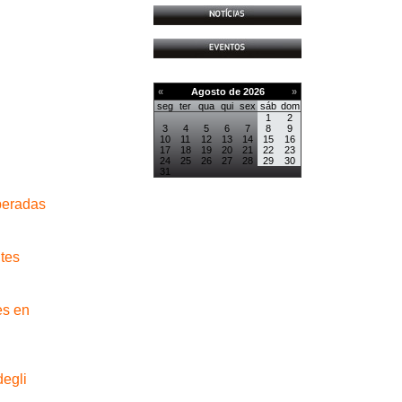
«
Agosto de 2026
»
seg
ter
qua
qui
sex
sáb
dom
1
2
3
4
5
6
7
8
9
10
11
12
13
14
15
16
17
18
19
20
21
22
23
24
25
26
27
28
29
30
31
peradas
tes
es en
degli