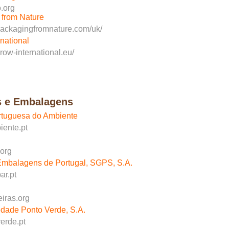
.org
from Nature
packagingfromnature.com/uk/
national
row-international.eu/
s e Embalagens
rtuguesa do Ambiente
ente.pt
org
Embalagens de Portugal, SGPS, S.A.
r.pt
eiras.org
dade Ponto Verde, S.A.
erde.pt