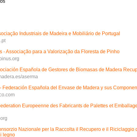
sos
ociação Industriais de Madeira e Mobiliário de Portugal
.pt
s - Associação para a Valorização da Floresta de Pinho
pinus.org
sociación Española de Gestores de Biomasas de Madera Recu
adera.es/aserma
Federación Española del Envase de Madera y sus Componen
co.com
deration Europeenne des Fabricants de Palettes et Emballag
.org
nsorzio Nazionale per la Raccolta il Recupero e il Riciclaggio 
i legno