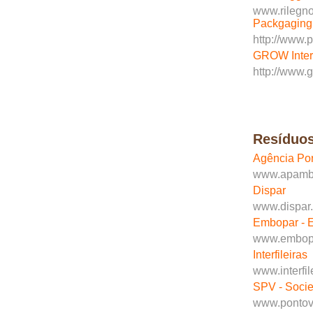
www.rilegno
Packgaging 
http://www.
GROW Inter
http://www.g
Resíduo
Agência Po
www.apambi
Dispar
www.dispar.
Embopar - 
www.embopa
Interfileiras
www.interfil
SPV - Socie
www.pontov