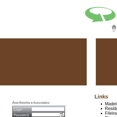
Links
Área Restrita a Associados
Madei
Resíd
Login
Fileir
Password