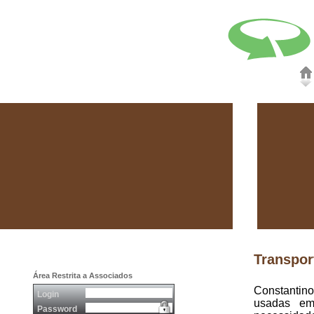
Transpor
Área Restrita a Associados
Constantin
Login
usadas em
Password