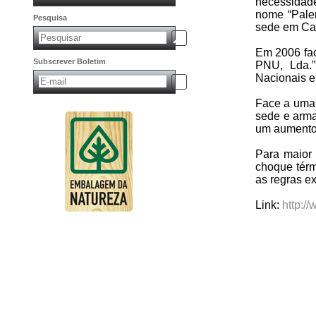
necessidade
nome “Palen
Pesquisa
sede em Cas
Em 2006 fac
Subscrever Boletim
PNU, Lda.”
Nacionais e
Face a uma 
sede e arma
um aumento 
Para maior 
choque térm
as regras ex
Link:
http:/