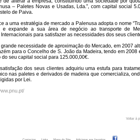
 de alterar a empresa, constituindo uma sociedade por quo
usa – Paletes Novas e Usadas, Lda.”, com capital social 5.
telo de Paiva.
e a uma estratégia de mercado a Palenusa adopta o nome “Tr
 e expande a sua área de negócio ao transporte de Mer
 Internacionais para satisfazer as necessidades dos seus client
grande necessidade de aproximação do Mercado, em 2007 alt
zém para o Concelho de S. João da Madeira, tendo em 2008 
do seu capital social para 125.000,00€.
satisfação dos seus clientes adquiriu uma estufa para tratam
ico nas paletes e derivados de madeira que comercializa, on
igidas por Lei.
/www.pnu.pt/
Voltar à 
Contactos
Links
Mapa do Site
Adicionar aos favoritos