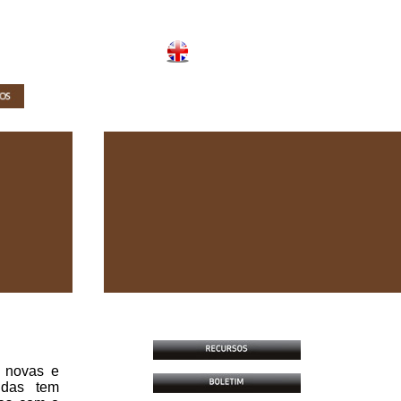
s novas e
ndas tem