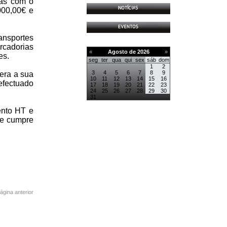
tas com o
000,00€ e
ansportes
cadorias
«
Agosto de 2026
»
es.
seg
ter
qua
qui
sex
sáb
dom
1
2
3
4
5
6
7
8
9
era a sua
10
11
12
13
14
15
16
efectuado
17
18
19
20
21
22
23
24
25
26
27
28
29
30
31
ento HT e
de cumpre
página anterior