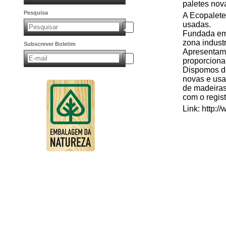
paletes nov
Pesquisa
A Ecopalete
usadas.
Fundada em 
zona industr
Subscrever Boletim
Apresentamo
proporciona
Dispomos de
novas e usad
de madeiras
com o regi
Link: http:/