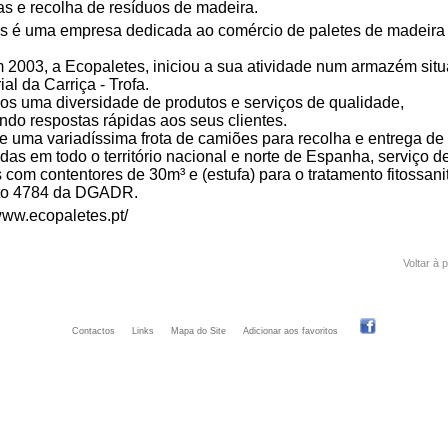
as e recolha de resíduos de madeira.
s é uma empresa dedicada ao comércio de paletes de madeira
2003, a Ecopaletes, iniciou a sua atividade num armazém sit
ial da Carriça - Trofa.
s uma diversidade de produtos e serviços de qualidade,
ndo respostas rápidas aos seus clientes.
 uma variadíssima frota de camiões para recolha e entrega de
as em todo o território nacional e norte de Espanha, serviço d
 com contentores de 30m³ e (estufa) para o tratamento fitossani
sto 4784 da DGADR.
/www.ecopaletes.pt/
Voltar à 
Contactos
Links
Mapa do Site
Adicionar aos favoritos