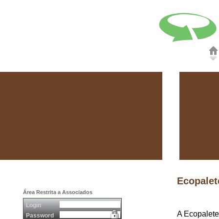
Ecopalet
Área Restrita a Associados
Login
A Ecopaletes
Password