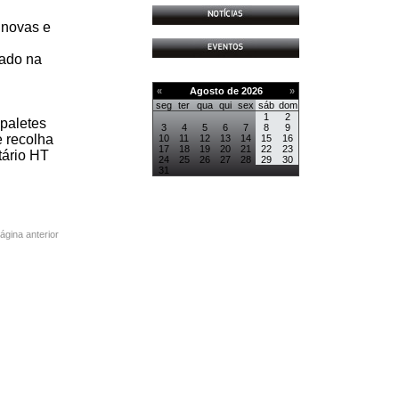
 novas e
uado na
«
Agosto de 2026
»
seg
ter
qua
qui
sex
sáb
dom
1
2
 paletes
3
4
5
6
7
8
9
e recolha
10
11
12
13
14
15
16
17
18
19
20
21
22
23
tário HT
24
25
26
27
28
29
30
31
página anterior