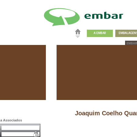
EMBA
Joaquim Coelho Quar
a a Associados