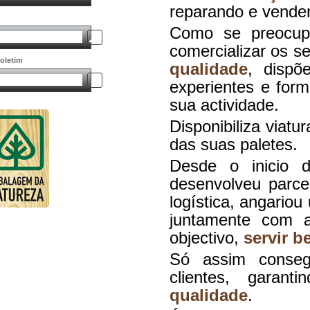
reparando e vende
Como se preocu
comercializar os 
oletim
qualidade
, dispõ
experientes e for
sua actividade.
Disponibiliza viatu
das suas paletes.
Desde o inicio 
desenvolveu parce
logística, angario
juntamente com 
objectivo,
servir b
Só assim conse
clientes, garan
qualidade
.