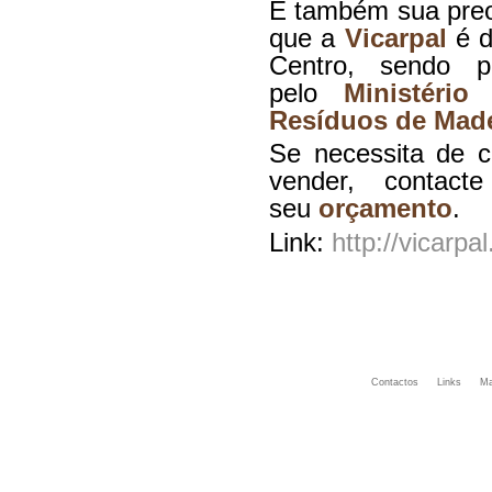
É também sua preo
que a
Vicarpal
é d
Centro, sendo p
pelo
Ministéri
Resíduos de Made
Se necessita de c
vender, conta
seu
orçamento
.
Link:
http://vicarpal
Contactos
Links
Ma