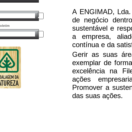
A ENGIMAD, Lda. P
de negócio dentro
oletim
sustentável e respo
a empresa, alia
contínua e da satis
Gerir as suas áre
exemplar de form
excelência na Fil
ações empresari
Promover a susten
das suas ações.