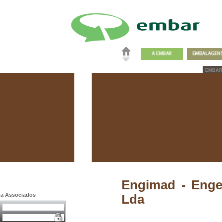
EMBA
Engimad - Engen
a a Associados
Lda