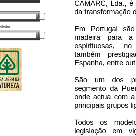
CAMARC, Lda., é u
da transformação 
oletim
Em Portugal são
madeira para a 
espirituosas, no
também prestigi
Espanha, entre out
São um dos prin
segmento da Pueric
onde actua com a
principais grupos l
Todos os model
legislação em v