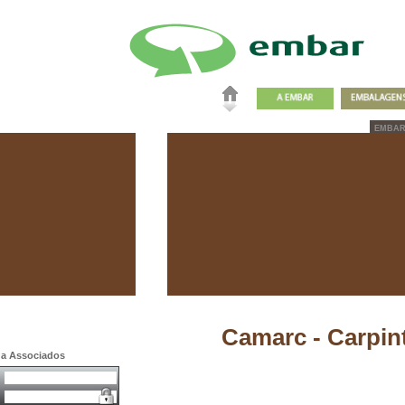
EMBA
Camarc - Carpint
a a Associados