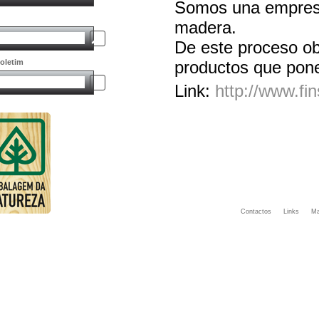
Somos una empresa
madera.
De este proceso o
oletim
productos que pone
Link:
http://www.fin
Contactos
Links
Ma