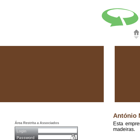
António 
Área Restrita a Associados
Esta empres
madeiras.
Login
Password