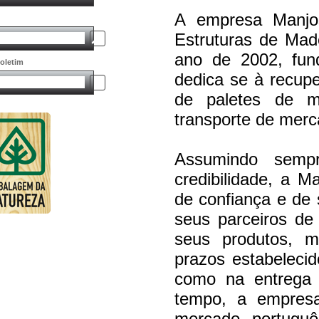
A empresa Manjo
Estruturas de Made
ano de 2002, fun
oletim
dedica se à recupe
de paletes de m
transporte de merc
Assumindo sempr
credibilidade, a 
de confiança e de 
seus parceiros de
seus produtos, 
prazos estabelecid
como na entrega d
tempo, a empresa
mercado portugu