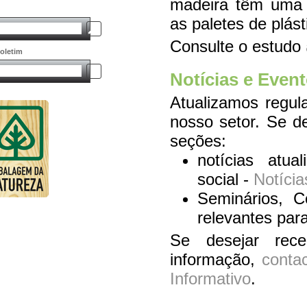
madeira têm uma m
as paletes de plást
Consulte o estudo
oletim
Notícias e Even
Atualizamos regul
nosso setor. Se de
seções:
notícias atua
social -
Notícia
Seminários, C
relevantes par
Se desejar rece
informação,
conta
Informativo
.