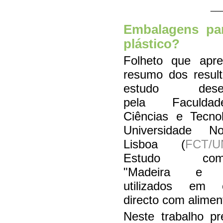
__
Embalagens par
plástico?
Folheto que apr
resumo dos resul
estudo desenv
pela Faculd
Ciências e Tecno
Universidade 
Lisboa (
FCT/U
Estudo compa
"Madeira e pl
utilizados em c
directo com alimen
Neste trabalho pr