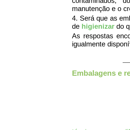
contaminados, d
manutenção e o cr
4. Será que as emb
de
higienizar
do q
As respostas enc
igualmente dispon
__
Embalagens e r