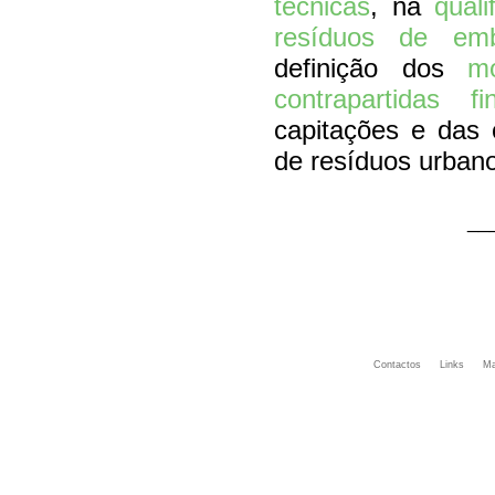
técnicas
, na
qual
resíduos de emb
definição dos
m
contrapartidas fi
capitações e das 
de resíduos urban
__
Contactos
Links
Ma