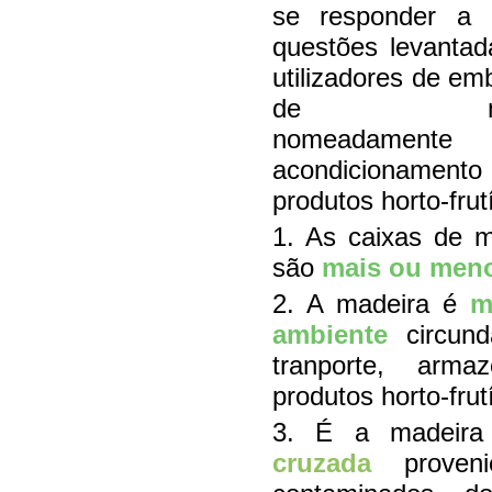
se responder a 
questões levantad
utilizadores de em
de made
nomeadamen
acondicioname
produtos horto-frut
1. As caixas de ma
são
mais ou meno
2. A madeira é
m
ambiente
circund
tranporte, arma
produtos horto-frut
3. É a madeira
cruzada
provenie