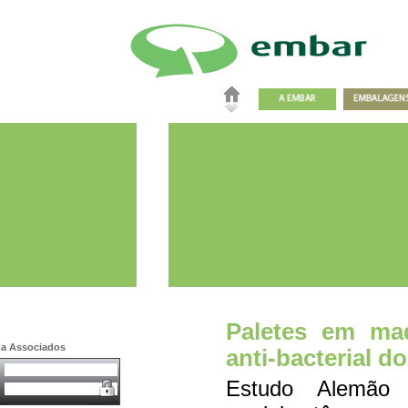
Paletes em mad
a a Associados
anti-bacterial d
Estudo Alemão